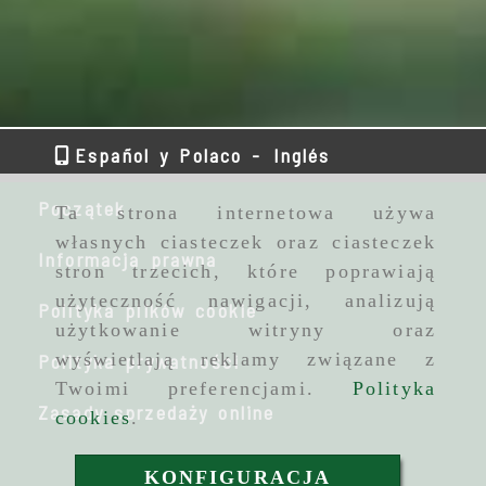
Español y Polaco -
Inglés
Początek
Ta strona internetowa używa
własnych ciasteczek oraz ciasteczek
Informacja prawna
stron trzecich, które poprawiają
użyteczność nawigacji, analizują
Polityka plików cookie
użytkowanie witryny oraz
wyświetlają reklamy związane z
Polityka prywatności
Twoimi preferencjami.
Polityka
Zasady sprzedaży online
cookies
.
KONFIGURACJA